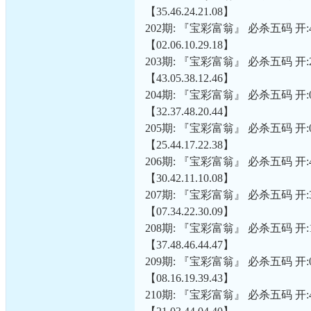
【35.46.24.21.08】
202期: 『宝彩富翁』 必杀五码 开:
【02.06.10.29.18】
203期: 『宝彩富翁』 必杀五码 开:
【43.05.38.12.46】
204期: 『宝彩富翁』 必杀五码 开:
【32.37.48.20.44】
205期: 『宝彩富翁』 必杀五码 开:
【25.44.17.22.38】
206期: 『宝彩富翁』 必杀五码 开:
【30.42.11.10.08】
207期: 『宝彩富翁』 必杀五码 开:
【07.34.22.30.09】
208期: 『宝彩富翁』 必杀五码 开:
【37.48.46.44.47】
209期: 『宝彩富翁』 必杀五码 开:
【08.16.19.39.43】
210期: 『宝彩富翁』 必杀五码 开: