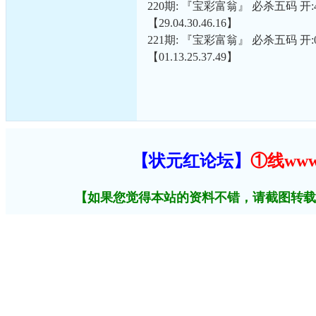
220期: 『宝彩富翁』 必杀五码 开:
【29.04.30.46.16】
221期: 『宝彩富翁』 必杀五码 开:
【01.13.25.37.49】
【状元红论坛】
①线www.
【如果您觉得本站的资料不错，请截图转载