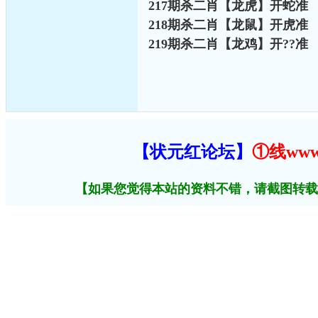
217期杀二肖【龙虎】开蛇准
218期杀二肖【龙鼠】开虎准
219期杀二肖【龙鸡】开??准
【状元红论坛】
①线www.
【如果您觉得本站的资料不错，请截图转载