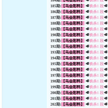
184期:
【马会彩料】
🥩
铁杀1 段

185期:
【马会彩料】
🥩
铁杀1 段

186期:
【马会彩料】
🥩
铁杀1 段

187期:
【马会彩料】
🥩
铁杀1 段

188期:
【马会彩料】
🥩
铁杀1 段

189期:
【马会彩料】
🥩
铁杀1 段

190期:
【马会彩料】
🥩
铁杀1 段

191期:
【马会彩料】
🥩
铁杀1 段

192期:
【马会彩料】
🥩
铁杀1 段

193期:
【马会彩料】
🥩
铁杀1 段

194期:
【马会彩料】
🥩
铁杀1 段

195期:
【马会彩料】
🥩
铁杀1 段

196期:
【马会彩料】
🥩
铁杀1 段

197期:
【马会彩料】
🥩
铁杀1 段

198期:
【马会彩料】
🥩
铁杀1 段

199期:
【马会彩料】
🥩
铁杀1 段

200期:
【马会彩料】
🥩
铁杀1 段

201期:
【马会彩料】
🥩
铁杀1 段

202期:
【马会彩料】
🥩
铁杀1 段
